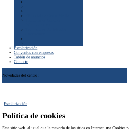
FP Inicial de Grado Medio
Técnico/a en Gestión
Administrativa
Técnico/a en Actividades
Comerciales
Escolarización
Convenios con empresas
Tablón de anuncios
Contacto
Novedades del centro :
Escolarización
Política de cookies
Este sitio web, al igual que la mayoría de los sitios en Internet, usa Cookies 