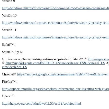
Versión 9
http://windows.microsoft.com/es-ES/windows7/How-to-manage-cookies-in-In
Versión 10
http://windows.microsoft.com/es-es/internet-explorer/ie-security-privacy-sett
Versión 11
http://windows.microsoft.com/es-es/internet-explorer/ie-security-privacy-sett
Safari™:
Safari™ 5 y 6:
http://www.apple.com/es/support/mac-apps/safari/ Safari™ 7:
http://suppor
8:
http://support.apple.com/kb/PH19214?viewlocale=es_ES&locale=es_ES
Aj
viewlocale=es_ES
Chrome™
https://support.google.com/chrome/answer/95647?hl=es&hlrm=en
Firefox™:
http://support.mozilla.org/es/kb/cookies-informacion-que-los-sitios-web-gu
Opera™ :
http://help.opera.com/Windows/11.50/es-ES/cookies.html